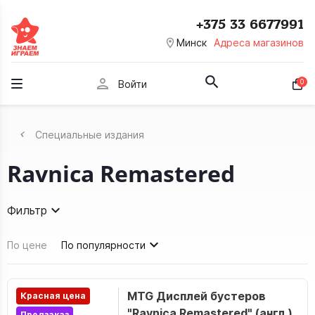
+375 33 6677991
room
Минск
Адреса магазинов
person
0
Войти
Специальные издания
Ravnica Remastered
Фильтр
По цене
По популярности
MTG Дисплей бустеров
Красная цена
"Ravnica Remastered" (англ.)
Предзаказ