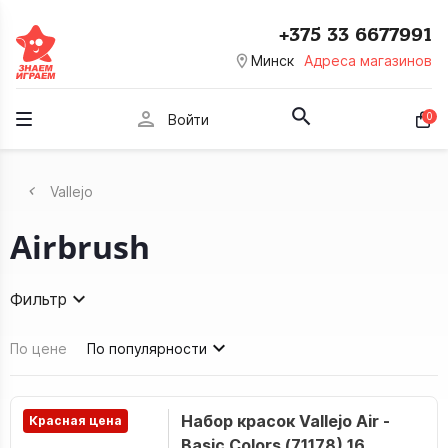
+375 33 6677991
room
Минск
Адреса магазинов
person
0
Войти
Vallejo
Airbrush
Фильтр
По цене
По популярности
Набор красок Vallejo Air -
Красная цена
Basic Colors (71178) 16