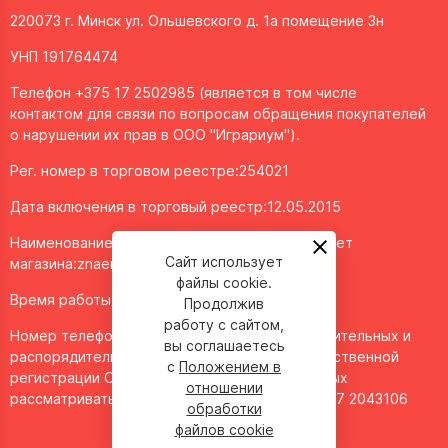
220073 г. Минск ул. Ольшевского д. 1а помещение 3н
УНП 191764474
Телефон +375 17 2502985 (является в том числе
контактом для связи по вопросам обращения покупателей
о нарушении их прав в ООО "Играриум").
Рег. номер в торговом реестре:254021
Дата включения в торговый реестр:12.05.2015
Наименование объекта/доменное имя интернет
Сайт использует
магазина:
znaemigraem.by
файлы cookie.
Время работы: ежедневно с 11:00 до 20:00
Продолжив
работу с сайтом,
Номер телефона работников местных исполнительных и
вы соглашаетесь
распорядительных органов по месту государственной
с
Положением в
регистрации ООО "Играриум", уполномоченных
отношении
рассматривать обращения покупателей - 8 017 2043106
обработки
файлов cookie