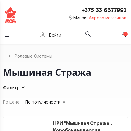
+375 33 6677991
room
Минск
Адреса магазинов
person
0
Войти
Ролевые Системы
Мышиная Стража
Фильтр
По цене
По популярности
НРИ "Мышиная Стража".
Коробочная версия