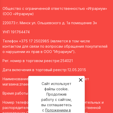
Общество с ограниченной ответственностью «Играриум»
(ООО «Играриум)
220073 г. Минск ул. Ольшевского д. 1а помещение 3н
УНП 191764474
Телефон +375 17 2502985 (является в том числе
контактом для связи по вопросам обращения покупателей
о нарушении их прав в ООО "Играриум").
Рег. номер в торговом реестре:254021
Дата включения в торговый реестр:12.05.2015
Наименование объекта/доменное имя интернет
Сайт использует
магазина:
znaemigraem.by
файлы cookie.
Время работы: ежедневно с 11:00 до 20:00
Продолжив
работу с сайтом,
Номер телефона работников местных исполнительных и
вы соглашаетесь
распорядительных органов по месту государственной
с
Положением в
регистрации ООО "Играриум", уполномоченных