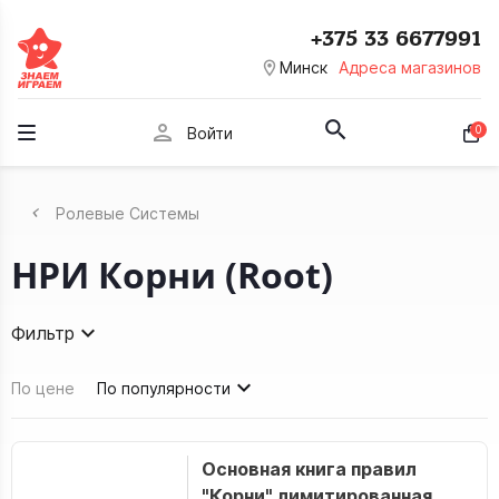
+375 33 6677991
room
Минск
Адреса магазинов
person
0
Войти
Ролевые Системы
НРИ Корни (Root)
Фильтр
По цене
По популярности
Основная книга правил
"Корни" лимитированная