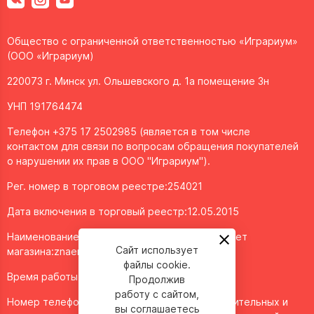
Общество с ограниченной ответственностью «Играриум»
(ООО «Играриум)
220073 г. Минск ул. Ольшевского д. 1а помещение 3н
УНП 191764474
Телефон +375 17 2502985 (является в том числе
контактом для связи по вопросам обращения покупателей
о нарушении их прав в ООО "Играриум").
Рег. номер в торговом реестре:254021
Дата включения в торговый реестр:12.05.2015
Наименование объекта/доменное имя интернет
Сайт использует
магазина:
znaemigraem.by
файлы cookie.
Время работы: ежедневно с 11:00 до 20:00
Продолжив
работу с сайтом,
Номер телефона работников местных исполнительных и
вы соглашаетесь