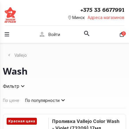
+375 33 6677991
room
Минск
Адреса магазинов
person
0
Войти
Vallejo
Wash
Фильтр
По цене
По популярности
Проливка Vallejo Color Wash
Красная цена
- Violet (73209) 17мл