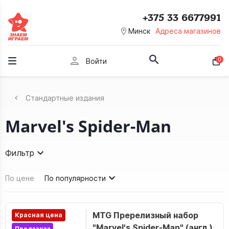
+375 33 6677991
room
Минск
Адреса магазинов
person
0
Войти
Стандартные издания
Marvel's Spider-Man
Фильтр
По цене
По популярности
MTG Пререлизный набор
Красная цена
"Marvel's Spider-Man" (англ.)
Предзаказ