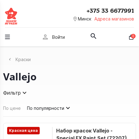
+375 33 6677991
room
Минск
Адреса магазинов
person
0
Войти
Краски
Vallejo
Фильтр
По цене
По популярности
Набор красок Vallejo -
Красная цена
Special FX Paint Set (72207)