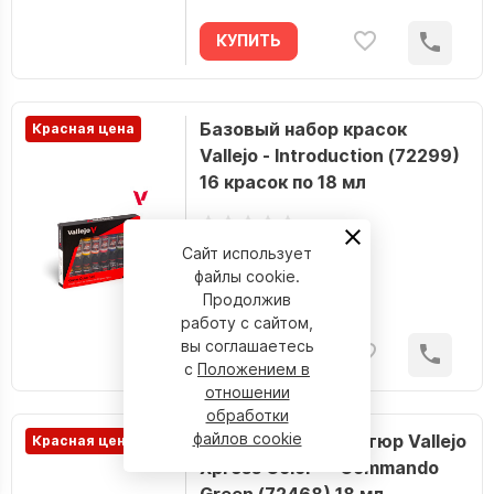
КУПИТЬ
Базовый набор красок
Красная цена
Vallejo - Introduction (72299)
16 красок по 18 мл
Сайт использует
199.50 р.
файлы cookie.
Наличие:
Продолжив
работу с сайтом,
вы соглашаетесь
КУПИТЬ
с
Положением в
отношении
обработки
файлов cookie
Краска для миниатюр Vallejo
Красная цена
Xpress Color — Commando