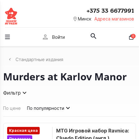
+375 33 6677991
room
Минск
Адреса магазинов
person
0
Войти
Стандартные издания
Murders at Karlov Manor
Фильтр
По цене
По популярности
MTG Игровой набор Ravnica:
Красная цена
Cluedo Edition (англ.)
Предзаказ