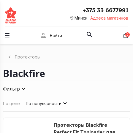
+375 33 6677991
room
Минск
Адреса магазинов
person
0
Войти
Протекторы
Blackfire
Фильтр
По цене
По популярности
Протекторы Blackfire
Perfect Fit Toploader для