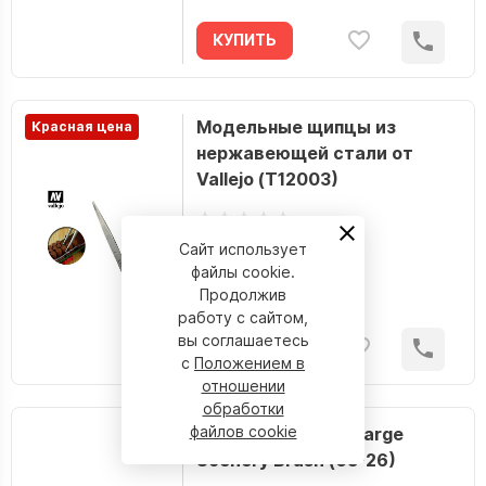
КУПИТЬ
Модельные щипцы из
Красная цена
нержавеющей стали от
Vallejo (T12003)
Сайт использует
28.80 р.
файлы cookie.
Наличие:
Продолжив
работу с сайтом,
вы соглашаетесь
КУПИТЬ
с
Положением в
отношении
обработки
файлов cookie
Кисточка Citadel Large
Scenery Brush (63-26)