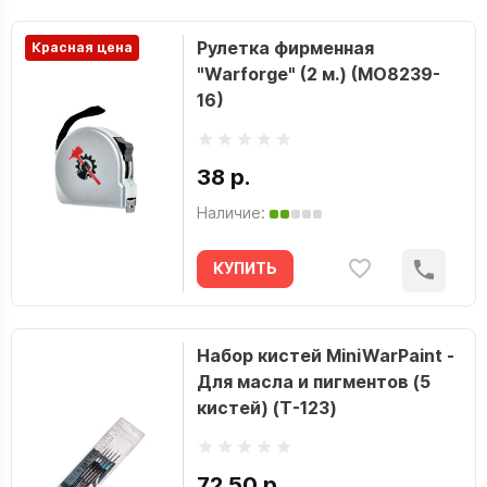
Рулетка фирменная
Красная цена
"Warforge" (2 м.) (MO8239-
16)
38 р.
Наличие:
КУПИТЬ
Набор кистей MiniWarPaint -
Для масла и пигментов (5
кистей) (T-123)
72.50 р.