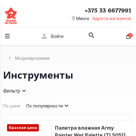
+375 33 6677991
room
Минск
Адреса магазинов
person
0
Войти
Моделирование
Инструменты
Фильтр
По цене
По популярности
Палитра влажная Army
Красная цена
Painter Wet Palette (TL5051)