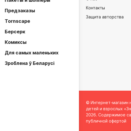
Пакеты и шопперы
Контакты
Предзаказы
Защита авторства
Tornscape
Берсерк
Комиксы
Для самых маленьких
Зроблена ў Беларусi
© Интернет-магазин 
детей и взрослых «Зн
2026. Содержимое са
публичной офертой