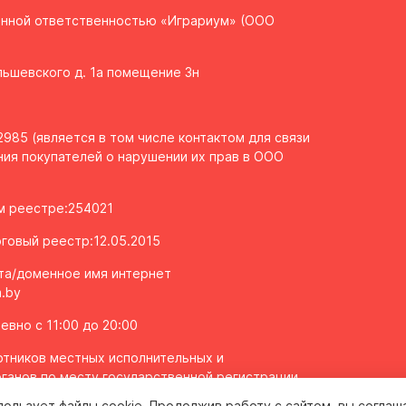
енной ответственностью «Играриум» (ООО
Ольшевского д. 1а помещение 3н
985 (является в том числе контактом для связи
ия покупателей о нарушении их прав в ООО
ом реестре:254021
говый реестр:12.05.2015
та/доменное имя интернет
.by
вно с 11:00 до 20:00
тников местных исполнительных и
ганов по месту государственной регистрации
олномоченных рассматривать обращения
пользует файлы cookie. Продолжив работу с сайтом, вы соглаш