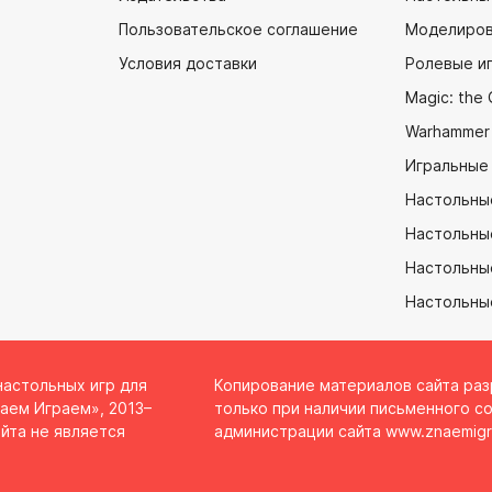
Пользовательское соглашение
Моделиров
Условия доставки
Ролевые и
Magic: the 
Warhammer
Игральные
Настольны
Настольны
Настольные
Настольны
настольных игр для
Копирование материалов сайта ра
аем Играем», 2013–
только при наличии письменного со
йта не является
администрации сайта
www.znaemigr