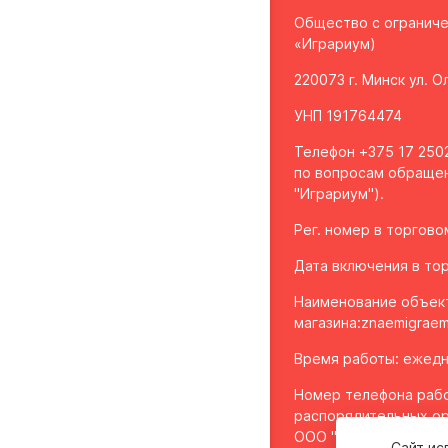
Общество с огранич
«Играриум)
220073 г. Минск ул. 
УНП 191764474
Телефон +375 17 2502
по вопросам обращен
"Играриум").
Рег. номер в торгов
Дата включения в тор
Наименование объек
магазина:
znaemigraem
Время работы: ежедне
Номер телефона рабо
распорядительных ор
ООО "Играриум", уп
Сайт ис