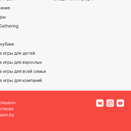
ание
гры
Gathering
 кубики
е игры для детей
е игры для взрослых
 игры для всей семьи
е игры для компаний
зрешено
гласия
aem.by