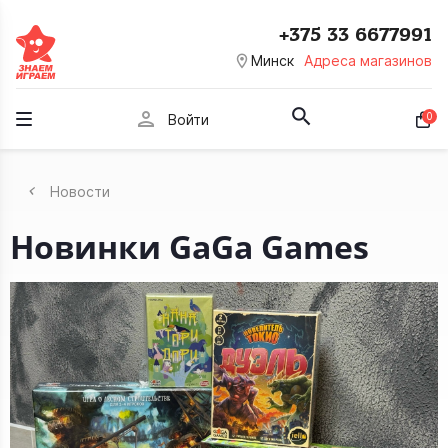
+375 33 6677991
room
Минск
Адреса магазинов
person
0
Войти
Новости
Новинки GaGa Games