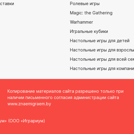
ставки
Ролевые игры
Magic: the Gathering
Warhammer
Игральные кубики
Настольные игры для детей
Настольные игры для взросл
Настольные игры для всей се
Настольные игры для компан
Копирование материалов сайта разрешено только при
наличии письменного согласия администрации сайта
www.znaemigraem.by
ум» (ООО «Играриум)