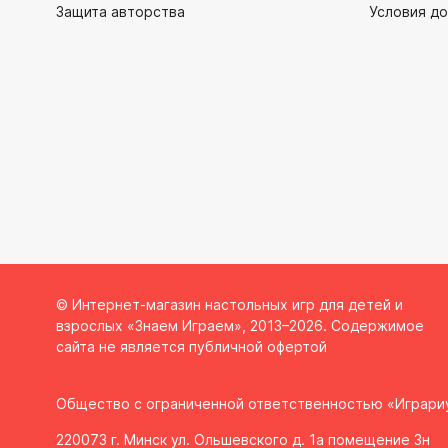
Защита авторства
Условия до
© Интернет-магазин настольных игр для детей и
взрослых «Знаем Играем», 2013–2026. Содержимое
сайта не является публичной офертой
Общество с ограниченной ответственностью «Играри
220073 г. Минск ул. Ольшевского д. 1а помещение 3н