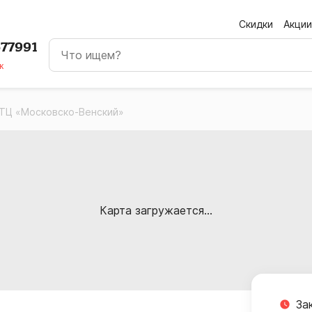
Скидки
Акции
677991
к
 ТЦ «Московско-Венский»
Карта загружается...
За