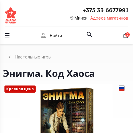
+375 33 6677991
room
Минск
Адреса магазинов
person
0
Войти
Настольные игры
Энигма. Код Хаоса
Красная цена