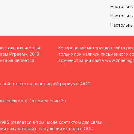
Настольны
Настольные
Настольны
настольных игр для
Копирование материалов сайта ра
аем Играем», 2013–
только при наличии письменного со
йта не является
администрации сайта
www.znaemigr
енной ответственностью «Играриум» (ООО
Ольшевского д. 1а помещение 3н
985 (является в том числе контактом для связи
ия покупателей о нарушении их прав в ООО