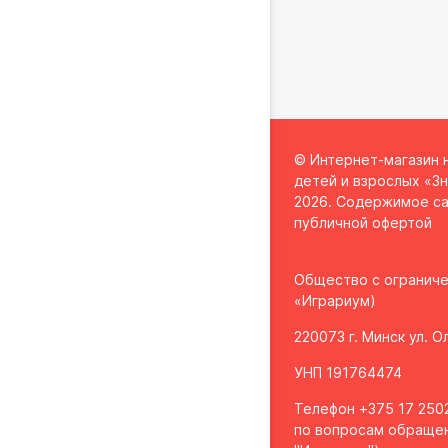
© Интернет-магазин 
детей и взрослых «Зн
2026. Содержимое са
публичной офертой
Общество с огранич
«Играриум)
220073 г. Минск ул. 
УНП 191764474
Телефон +375 17 2502
по вопросам обращен