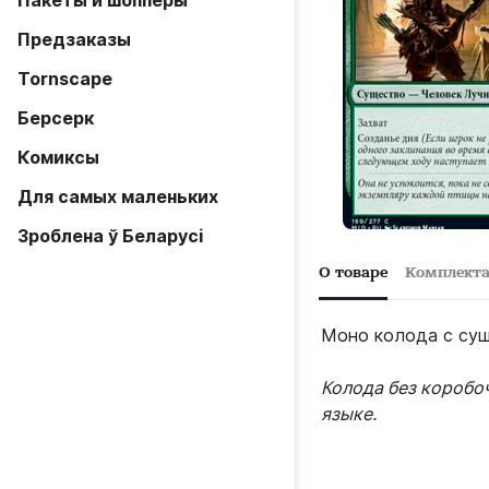
Пакеты и шопперы
Предзаказы
Tornscape
Берсерк
Комиксы
Для самых маленьких
Зроблена ў Беларусi
О товаре
Комплект
Моно колода с сущ
Колода без коробо
языке.