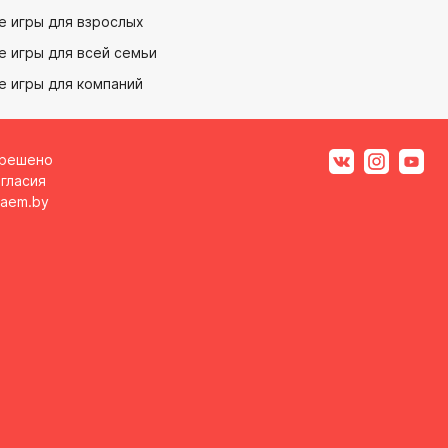
е игры для взрослых
 игры для всей семьи
е игры для компаний
зрешено
гласия
aem.by