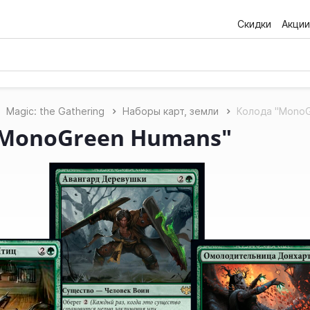
Скидки
Акции
Magic: the Gathering
Наборы карт, земли
Колода "MonoG
"MonoGreen Humans"