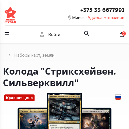
+375 33 6677991
room
Минск
Адреса магазинов
person
0
Войти
Наборы карт, земли
Колода "Стриксхейвен.
Сильверквилл"
Красная цена