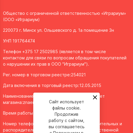
Общество с ограниченной ответственностью «Играриум»
(ООО «Играриум)
220073 г. Минск ул. Ольшевского д. 1а помещение 3н
УНП 191764474
Телефон +375 17 2502985 (является в том числе
контактом для связи по вопросам обращения покупателей
о нарушении их прав в ООО "Играриум").
Рег. номер в торговом реестре:254021
Дата включения в торговый реестр:12.05.2015
Наименование объекта/доменное имя интернет
Сайт использует
магазина:
znaemigraem.by
файлы cookie.
Время работы: ежедневно с 11:00 до 20:00
Продолжив
работу с сайтом,
Номер телефона работников местных исполнительных и
вы соглашаетесь
распорядительных органов по месту государственной
с
Положением в