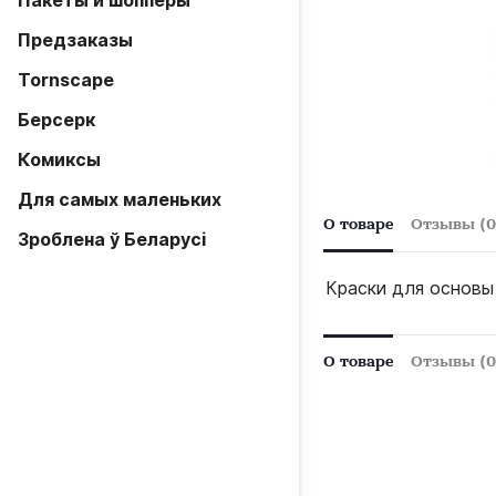
Пакеты и шопперы
Предзаказы
Tornscape
Берсерк
Комиксы
Для самых маленьких
О товаре
Отзывы (0
Зроблена ў Беларусi
Краски для основы
О товаре
Отзывы (0