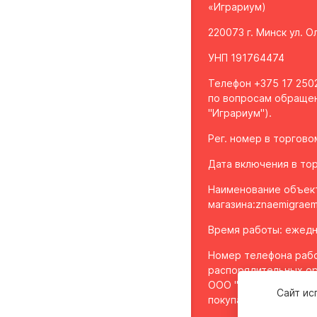
«Играриум)
220073 г. Минск ул. 
УНП 191764474
Телефон +375 17 2502
по вопросам обращен
"Играриум").
Рег. номер в торгов
Дата включения в тор
Наименование объек
магазина:
znaemigraem
Время работы: ежедне
Номер телефона рабо
распорядительных ор
ООО "Играриум", уп
Сайт ис
покупателей - 8 017