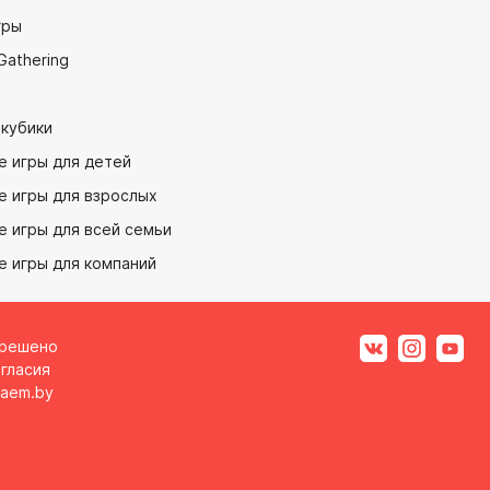
гры
Gathering
 кубики
е игры для детей
е игры для взрослых
 игры для всей семьи
е игры для компаний
зрешено
гласия
aem.by