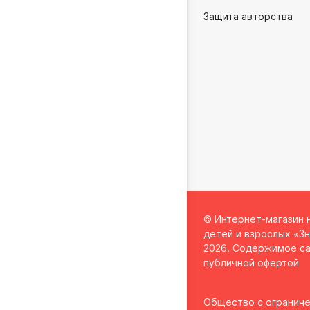
Защита авторства
© Интернет-магазин 
детей и взрослых «Зн
2026. Содержимое са
публичной офертой
Общество с огранич