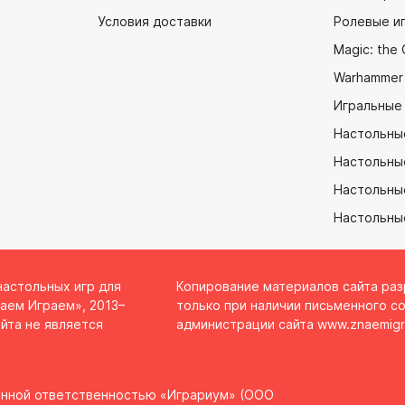
Условия доставки
Ролевые и
Magic: the 
Warhammer
Игральные
Настольны
Настольны
Настольные
Настольны
настольных игр для
Копирование материалов сайта ра
аем Играем», 2013–
только при наличии письменного со
йта не является
администрации сайта
www.znaemigr
енной ответственностью «Играриум» (ООО