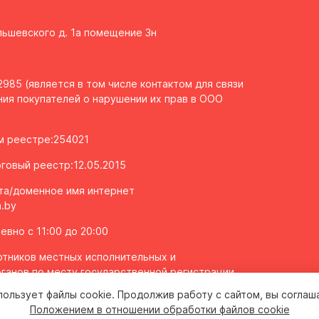
Ольшевского д. 1а помещение 3н
985 (является в том числе контактом для связи
ия покупателей о нарушении их прав в ООО
ом реестре:254021
говый реестр:12.05.2015
та/доменное имя интернет
.by
вно с 11:00 до 20:00
тников местных исполнительных и
ганов по месту государственной регистрации
олномоченных рассматривать обращения
пользует файлы cookie. Продолжив работу с сайтом, вы соглаш
 2043106
Положением в отношении обработки файлов cookie