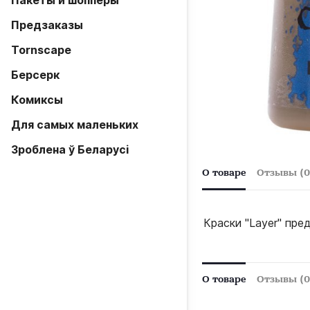
Пакеты и шопперы
Предзаказы
Tornscape
Берсерк
Комиксы
Для самых маленьких
Зроблена ў Беларусi
О товаре
Отзывы (0
Краски "Layer" пре
О товаре
Отзывы (0