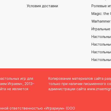
Условия доставки
Ролевые и
Magic: the 
Warhammer
Игральные
Настольны
Настольны
Настольные
Настольны
настольных игр для
Копирование материалов сайта ра
аем Играем», 2013–
только при наличии письменного со
йта не является
администрации сайта
www.znaemigr
енной ответственностью «Играриум» (ООО