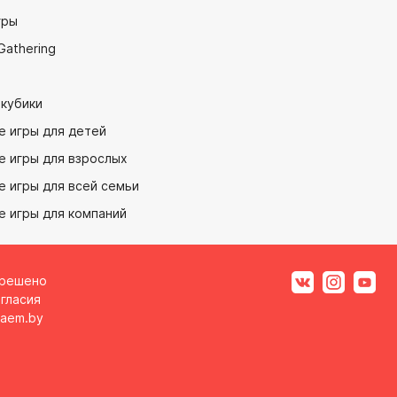
гры
Gathering
 кубики
е игры для детей
е игры для взрослых
 игры для всей семьи
е игры для компаний
зрешено
гласия
aem.by