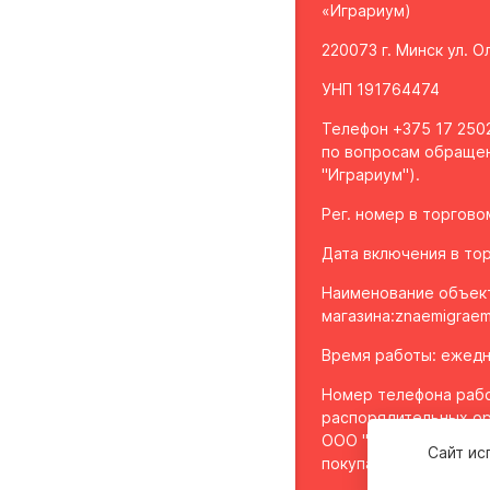
«Играриум)
220073 г. Минск ул. 
УНП 191764474
Телефон +375 17 2502
по вопросам обращен
"Играриум").
Рег. номер в торгов
Дата включения в тор
Наименование объек
магазина:
znaemigraem
Время работы: ежедне
Номер телефона рабо
распорядительных ор
ООО "Играриум", уп
Сайт ис
покупателей - 8 017