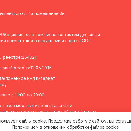
Ольшевского д. 1а помещение 3н
985 (является в том числе контактом для связи
ия покупателей о нарушении их прав в ООО
ом реестре:254021
говый реестр:12.05.2015
та/доменное имя интернет
.by
вно с 11:00 до 20:00
тников местных исполнительных и
ганов по месту государственной регистрации
олномоченных рассматривать обращения
пользует файлы cookie. Продолжив работу с сайтом, вы соглаш
 2043106
Положением в отношении обработки файлов cookie