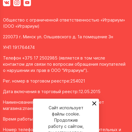
Общество с ограниченной ответственностью «Играриум»
(ООО «Играриум)
220073 г. Минск ул. Ольшевского д. 1а помещение 3н
УНП 191764474
Телефон +375 17 2502985 (является в том числе
контактом для связи по вопросам обращения покупателей
о нарушении их прав в ООО "Играриум").
Рег. номер в торговом реестре:254021
Дата включения в торговый реестр:12.05.2015
Наименование объекта/доменное имя интернет
Сайт использует
магазина:
znaemigraem.by
файлы cookie.
Время работы: ежедневно с 11:00 до 20:00
Продолжив
работу с сайтом,
Номер телефона работников местных исполнительных и