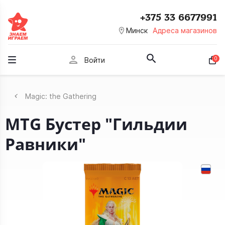
+375 33 6677991
room
Минск
Адреса магазинов
person
0
Войти
Magic: the Gathering
MTG Бустер "Гильдии
Равники"