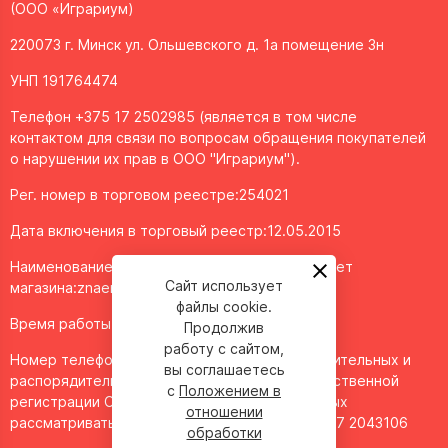
(ООО «Играриум)
220073 г. Минск ул. Ольшевского д. 1а помещение 3н
УНП 191764474
Телефон +375 17 2502985 (является в том числе
контактом для связи по вопросам обращения покупателей
о нарушении их прав в ООО "Играриум").
Рег. номер в торговом реестре:254021
Дата включения в торговый реестр:12.05.2015
Наименование объекта/доменное имя интернет
Сайт использует
магазина:
znaemigraem.by
файлы cookie.
Время работы: ежедневно с 11:00 до 20:00
Продолжив
работу с сайтом,
Номер телефона работников местных исполнительных и
вы соглашаетесь
распорядительных органов по месту государственной
с
Положением в
регистрации ООО "Играриум", уполномоченных
отношении
рассматривать обращения покупателей - 8 017 2043106
обработки