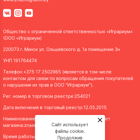
Общество с ограниченной ответственностью «Играриум»
(ООО «Играриум)
220073 г. Минск ул. Ольшевского д. 1а помещение 3н
УНП 191764474
Телефон +375 17 2502985 (является в том числе
контактом для связи по вопросам обращения покупателей
о нарушении их прав в ООО "Играриум").
Рег. номер в торговом реестре:254021
Дата включения в торговый реестр:12.05.2015
Наименование объекта/доменное имя интернет
Сайт использует
магазина:
znaemigraem.by
файлы cookie.
Время работы: ежедневно с 11:00 до 20:00
Продолжив