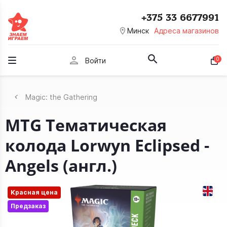
+375 33 6677991
room
Минск
Адреса магазинов
person
0
Войти
Magic: the Gathering
MTG Тематическая
колода Lorwyn Eclipsed -
Angels (англ.)
Красная цена
Предзаказ