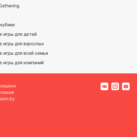
Gathering
 кубики
е игры для детей
е игры для взрослых
 игры для всей семьи
е игры для компаний
зрешено
гласия
aem.by