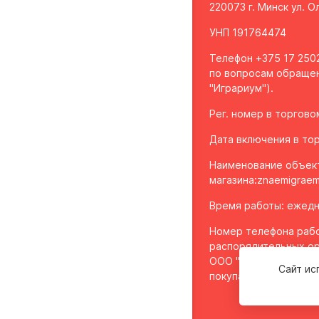
220073 г. Минск ул. 
УНП 191764474
Телефон +375 17 2502
по вопросам обращен
"Играриум").
Рег. номер в торгов
Дата включения в тор
Наименование объек
магазина:
znaemigraem
Время работы: ежедне
Номер телефона рабо
распорядительных ор
ООО "Играриум", уп
Сайт ис
покупателей - 8 017