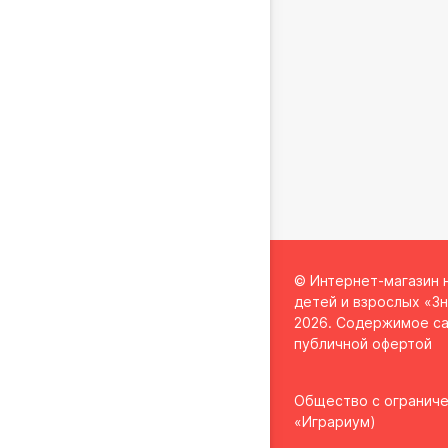
© Интернет-магазин 
детей и взрослых «Зн
2026. Содержимое са
публичной офертой
Общество с огранич
«Играриум)