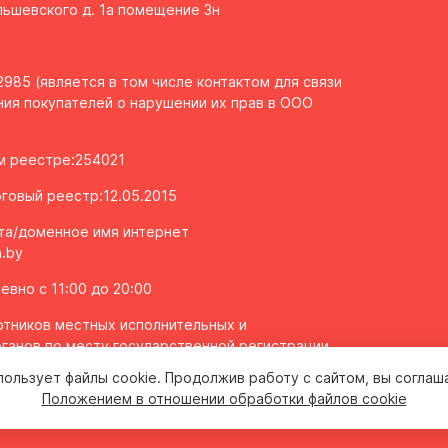
Ольшевского д. 1а помещение 3н
985 (является в том числе контактом для связи
ия покупателей о нарушении их прав в ООО
ом реестре:254021
говый реестр:12.05.2015
та/доменное имя интернет
.by
вно с 11:00 до 20:00
тников местных исполнительных и
ганов по месту государственной регистрации
олномоченных рассматривать обращения
пользует файлы cookie. Продолжив работу с сайтом, вы соглаш
 2043106
Положением в отношении обработки файлов cookie