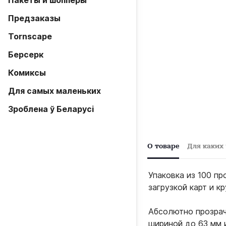
Пакеты и шопперы
Предзаказы
Tornscape
Берсерк
Комиксы
Для самых маленьких
Зроблена ў Беларусi
О товаре
Для каких
Упаковка из 100 пр
загрузкой карт и к
Абсолютно прозрач
шириной до 63 мм 