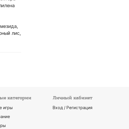
пилена
емезида,
рный лис,
ые категории
Личный кабинет
е игры
Вход / Регистрация
ание
гры