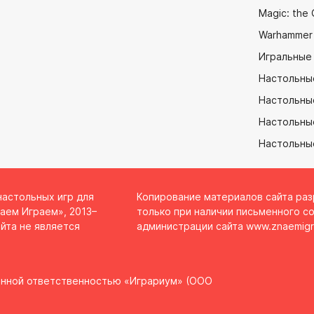
Magic: the 
Warhammer
Игральные
Настольны
Настольны
Настольные
Настольны
настольных игр для
Копирование материалов сайта ра
аем Играем», 2013–
только при наличии письменного со
йта не является
администрации сайта
www.znaemigr
енной ответственностью «Играриум» (ООО