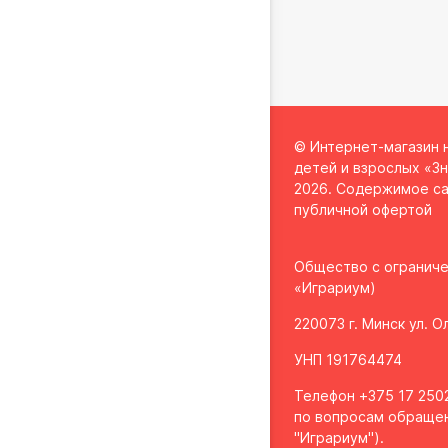
© Интернет-магазин 
детей и взрослых «Зн
2026. Содержимое са
публичной офертой
Общество с огранич
«Играриум)
220073 г. Минск ул. 
УНП 191764474
Телефон +375 17 2502
по вопросам обращен
"Играриум").