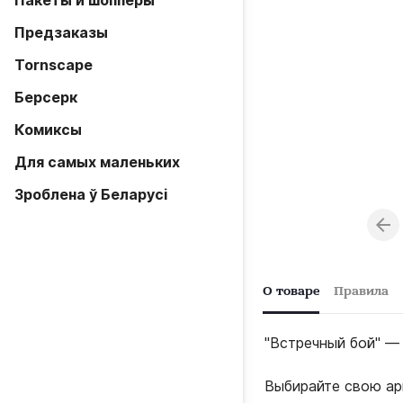
Пакеты и шопперы
Предзаказы
Tornscape
Берсерк
Комиксы
Для самых маленьких
Зроблена ў Беларусi
О товаре
Правила
"Встречный бой" — 
Выбирайте свою ар