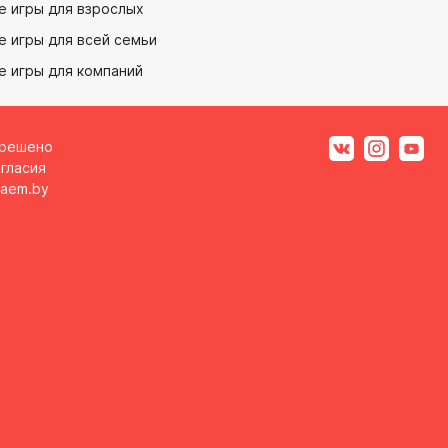
е игры для взрослых
 игры для всей семьи
е игры для компаний
зрешено
гласия
aem.by