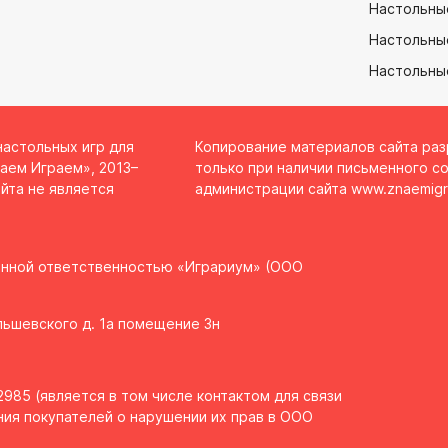
Настольны
Настольные
Настольны
настольных игр для
Копирование материалов сайта ра
аем Играем», 2013–
только при наличии письменного со
йта не является
администрации сайта
www.znaemigr
енной ответственностью «Играриум» (ООО
Ольшевского д. 1а помещение 3н
985 (является в том числе контактом для связи
ия покупателей о нарушении их прав в ООО