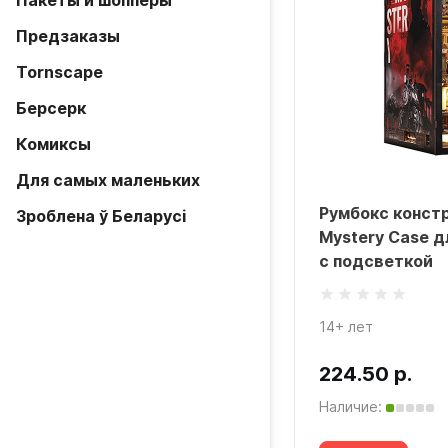
Пакеты и шопперы
Предзаказы
Tornscape
Берсерк
Комиксы
Для самых маленьких
Румбокс констр
Зроблена ў Беларусi
Mystery Case д
с подсветкой
14+ лет
224.50 р.
Наличие: