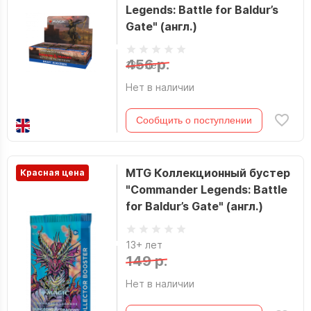
Legends: Battle for Baldur’s
Gate" (англ.)
456 р.
13+ лет
Нет в наличии
Сообщить о поступлении
MTG Коллекционный бустер
Красная цена
"Commander Legends: Battle
for Baldur’s Gate" (англ.)
13+ лет
149 р.
Нет в наличии