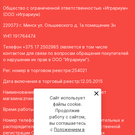
Общество с ограниченной ответственностью «Играриум»
(ООО «Играриум)
220073 г. Минск ул. Ольшевского д. 1а помещение 3н
УНП 191764474
Телефон +375 17 2502985 (является в том числе
контактом для связи по вопросам обращения покупателей
о нарушении их прав в ООО "Играриум").
Рег. номер в торговом реестре:254021
Дата включения в торговый реестр:12.05.2015
Наименование объекта/доменное имя интернет
Сайт использует
магазина:
znaemigraem.by
файлы cookie.
Время работы: ежедневно с 11:00 до 20:00
Продолжив
работу с сайтом,
Номер телефона работников местных исполнительных и
вы соглашаетесь
распорядительных органов по месту государственной
с
Положением в
регистрации ООО "Играриум", уполномоченных