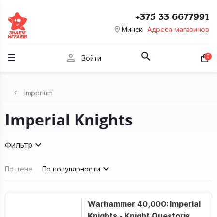
+375 33 6677991
room
Минск
Адреса магазинов
person
0
Войти
Imperium
Imperial Knights
Фильтр
По цене
По популярности
Warhammer 40,000: Imperial
Knights - Knight Questoris