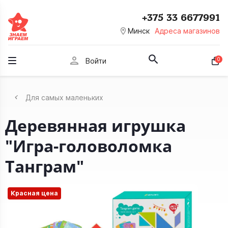
+375 33 6677991
room
Минск
Адреса магазинов
person
0
Войти
Для самых маленьких
Деревянная игрушка
"Игра-головоломка
Танграм"
Красная цена