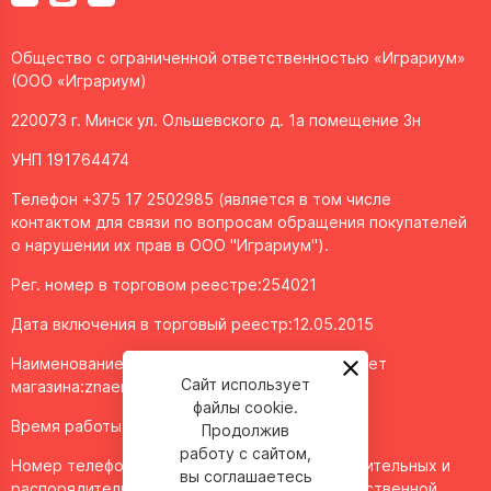
Общество с ограниченной ответственностью «Играриум»
(ООО «Играриум)
220073 г. Минск ул. Ольшевского д. 1а помещение 3н
УНП 191764474
Телефон +375 17 2502985 (является в том числе
контактом для связи по вопросам обращения покупателей
о нарушении их прав в ООО "Играриум").
Рег. номер в торговом реестре:254021
Дата включения в торговый реестр:12.05.2015
Наименование объекта/доменное имя интернет
Сайт использует
магазина:
znaemigraem.by
файлы cookie.
Время работы: ежедневно с 11:00 до 20:00
Продолжив
работу с сайтом,
Номер телефона работников местных исполнительных и
вы соглашаетесь
распорядительных органов по месту государственной