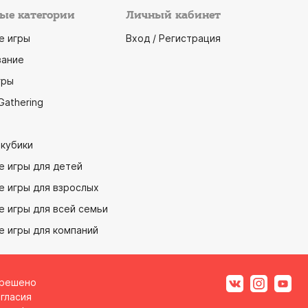
ые категории
Личный кабинет
е игры
Вход / Регистрация
ание
гры
Gathering
 кубики
е игры для детей
е игры для взрослых
 игры для всей семьи
е игры для компаний
зрешено
гласия