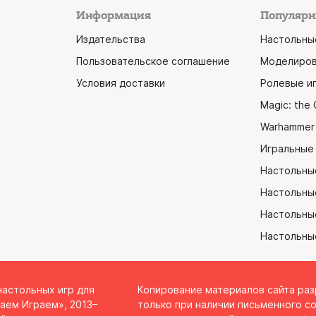
Информация
Популярн
Издательства
Настольны
Пользовательское соглашение
Моделиров
Условия доставки
Ролевые и
Magic: the 
Warhammer
Игральные
Настольны
Настольны
Настольные
Настольны
настольных игр для
Копирование материалов сайта ра
аем Играем», 2013–
только при наличии письменного со