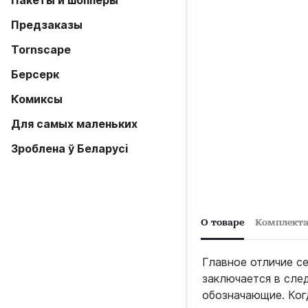
Пакеты и шопперы
Предзаказы
Tornscape
Берсерк
Комиксы
Для самых маленьких
Зроблена ў Беларусi
О товаре
Комплект
Главное отличие с
заключается в след
обозначающие. Ког