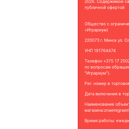
2026. Содержимое са
публичной офертой
Общество с огранич
«Играриум)
220073 г. Минск ул. 
УНП 191764474
Телефон +375 17 2502
по вопросам обращен
"Играриум").
Рег. номер в торгов
Дата включения в тор
Наименование объек
магазина:
znaemigraem
Время работы: ежедне