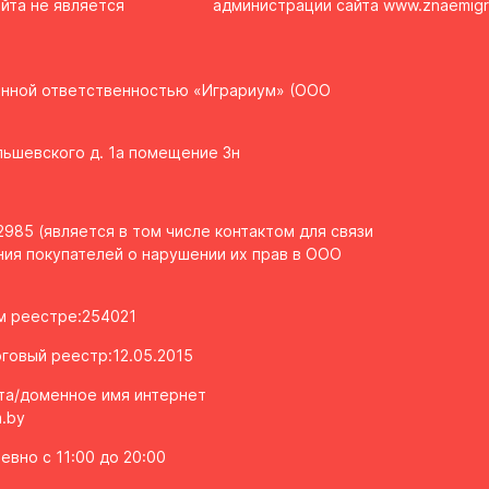
йта не является
администрации сайта
www.znaemigr
енной ответственностью «Играриум» (ООО
Ольшевского д. 1а помещение 3н
985 (является в том числе контактом для связи
ия покупателей о нарушении их прав в ООО
ом реестре:254021
говый реестр:12.05.2015
та/доменное имя интернет
.by
вно с 11:00 до 20:00