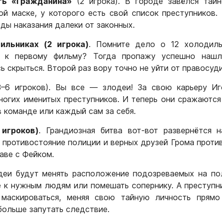
ть «Гражданина»
(2 игрока). В городе завёлся таин
ой маске, у которого есть свой список преступников.
оды наказания далеки от законных.
ильниках (2 игрока)
. Помните дело о 12 холодиль
в к первому фильму? Тогда пропажу успешно нашл
 скрыться. Второй раз вору точно не уйти от правосуди
–6 игроков). Вы все — злодеи! За свою карьеру Иг
огих именитых преступников. И теперь они сражаются
в команде или каждый сам за себя.
 игроков)
. Грандиозная битва вот-вот развернётся 
 противостояние полиции и верных друзей Грома проти
аве с Фейком.
деи будут менять расположение подозреваемых на по
 к нужным людям или помешать сопернику. А преступн
 маскироваться, меняя свою тайную личность прямо
больше запутать следствие.