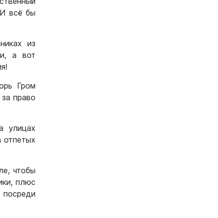
ственный
 И всё бы
никах из
и, а вот
я!
орь Гром
 за право
на улицах
в отпетых
ле, чтобы
ики, плюс
 посреди