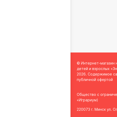
© Интернет-магазин 
детей и взрослых «Зн
2026. Содержимое са
публичной офертой
Общество с огранич
«Играриум)
220073 г. Минск ул. 