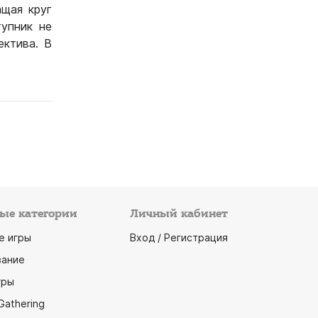
ащая круг
тупник не
ектива. В
ые категории
Личный кабинет
е игры
Вход / Регистрация
ание
гры
Gathering