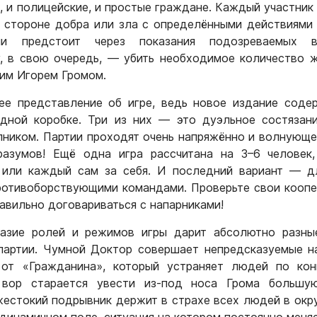
, и полицейские, и простые граждане. Каждый участник
 стороне добра или зла с определёнными действиями
и предстоит через показания подозреваемых в
у, в свою очередь, — убить необходимое количество 
мим Игорем Громом.
ее представление об игре, ведь новое издание соде
одной коробке. Три из них — это дуэльное состязан
пником. Партии проходят очень напряжённо и волнующ
разумов! Ещё одна игра рассчитана на 3–6 человек,
 или каждый сам за себя. И последний вариант — д
ротивоборствующими командами. Проверьте свои кооп
авильно договариваться с напарниками!
азие ролей и режимов игры дарит абсолютно разны
партии. Чумной Доктор совершает непредсказуемые н
 от «Гражданина», который устраняет людей по кон
й вор старается увести из-под носа Грома большу
жестокий подрывник держит в страхе всех людей в окру