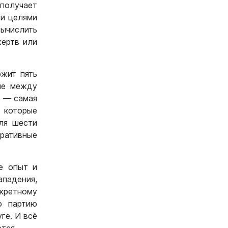
 получает
 и целями
ычислить
жертв или
ржит пять
ие между
е — самая
 которые
ля шести
еративные
е опыт и
ападения,
кретному
ю партию
ге. И всё