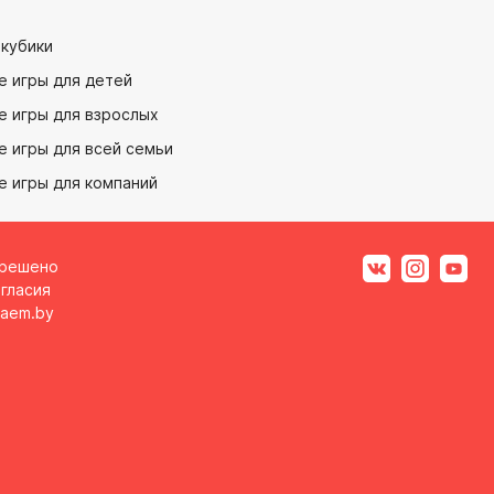
 кубики
е игры для детей
е игры для взрослых
 игры для всей семьи
е игры для компаний
зрешено
гласия
aem.by