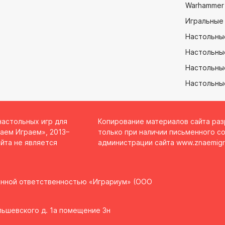
Warhammer
Игральные
Настольны
Настольны
Настольные
Настольны
настольных игр для
Копирование материалов сайта ра
аем Играем», 2013–
только при наличии письменного со
йта не является
администрации сайта
www.znaemigr
енной ответственностью «Играриум» (ООО
Ольшевского д. 1а помещение 3н