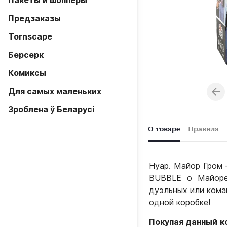
Пакеты и шопперы
Предзаказы
Tornscape
Берсерк
Комиксы
Для самых маленьких
Зроблена ў Беларусi
О товаре
Правила
Нуар. Майор Гром 
BUBBLE о Майоре
дуэльных или кома
одной коробке!
Покупая данный 