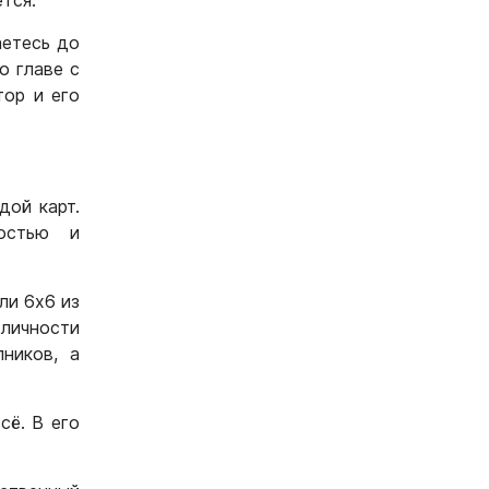
тся.
аетесь до
о главе с
ор и его
дой карт.
остью и
ли 6х6 из
 личности
ников, а
сё. В его