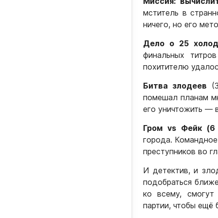
Миссия: вычисли
мститель в странн
ничего, но его мет
Дело о 25 холод
финальных титро
похитителю удалось
Битва злодеев
(3
помешал планам мн
его уничтожить — 
Гром vs Фейк (6
города. Командное
преступников во гл
И детектив, и зло
подобраться ближе
ко всему, смогут
партии, чтобы ещё 