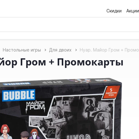
Скидки
Акции
Настольные игры
Для двоих
Нуар. Майор Гром + Пром
йор Гром + Промокарты