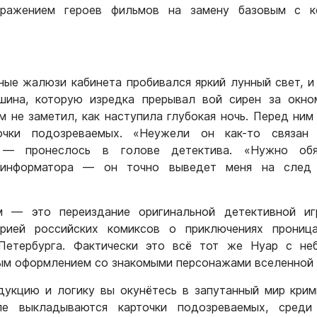
бражением героев фильмов на замену базовым с к
ные жалюзи кабинета пробивался яркий лунный свет, и
шина, которую изредка прерывал вой сирен за окно
м не заметил, как наступила глубокая ночь. Перед ним
очки подозреваемых. «Неужели он как-то связан
, — пронеслось в голове детектива. «Нужно обя
 информатора — он точно выведет меня на след
м — это переиздание оригинальной детективной иг
рией российских комиксов о приключениях проница
Петербурга. Фактически это всё тот же Нуар с не
ым оформлением со знакомыми персонажами вселенной
дукцию и логику вы окунётесь в запутанный мир кри
ле выкладываются карточки подозреваемых, среди