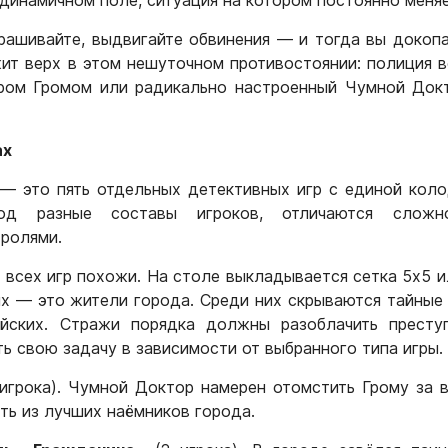
 динамичном поле, ситуация на котором постоянно меняе
рашивайте, выдвигайте обвинения — и тогда вы докоп
ит верх в этом нешуточном противостоянии: полиция в
ом Громом или радикально настроенный Чумной Докт
ах
— это пять отдельных детективных игр с единой коло
од разные составы игроков, отличаются сложн
ролями.
 всех игр похожи. На столе выкладывается сетка 5х5 и
х — это жители города. Среди них скрываются тайные
йских. Стражи порядка должны разоблачить преступ
ь свою задачу в зависимости от выбранного типа игры.
игрока). Чумной Доктор намерен отомстить Грому за в
ть из лучших наёмников города.