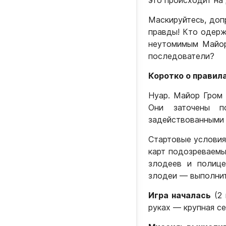
это происходит на
Маскируйтесь, доп
правды! Кто одерж
неутомимым Майор
последователи?
Коротко о правил
Нуар. Майор Гром 
Они заточены п
задействованными 
Стартовые условия
карт подозреваемы
злодеев и полице
злодеи — выполнит
Игра началась
(2 
руках — крупная се