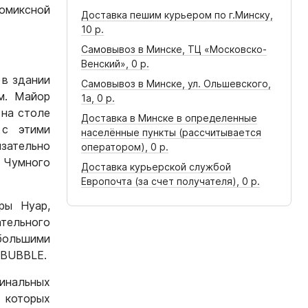
омиксной
Доставка пешим курьером по г.Минску,
10 р.
Самовывоз в Минске, ТЦ «Московско-
Венский»,
0 р.
 в здании
Самовывоз в Минске, ул. Ольшевского,
м. Майор
1а,
0 р.
 на столе
Доставка в Минске в определенные
 с этими
населённые пункты (рассчитывается
зательно
оператором),
0 р.
 Чумного
Доставка курьерской службой
Европочта (за счет получателя),
0 р.
ры Нуар,
тельного
большими
 BUBBLE.
минальных
 которых