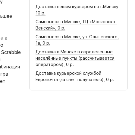
пу
Доставка пешим курьером по г.Минску,
10 р.
льшее
Самовывоз в Минске, ТЦ «Московско-
Венский»,
0 р.
Самовывоз в Минске, ул. Ольшевского,
а в
1а,
0 р.
но
 Scrabble
Доставка в Минске в определенные
населённые пункты (рассчитывается
ы
оператором),
0 р.
мбинация
Доставка курьерской службой
игра
Европочта (за счет получателя),
0 р.
еет