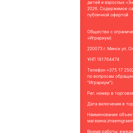
детей и взрослых «Зн
2026. Содержимое са
публичной офертой
Общество с огранич
«Играриум)
220073 г. Минск ул. 
УНП 191764474
Телефон +375 17 2502
по вопросам обращен
"Играриум").
Рег. номер в торгов
Дата включения в тор
Наименование объек
магазина:
znaemigraem
Время работы: ежедне