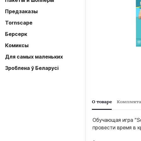
Пакеты и шопперы
Предзаказы
Tornscape
Берсерк
Комиксы
Для самых маленьких
Зроблена ў Беларусi
О товаре
Комплект
Обучающая игра "S
провести время в к