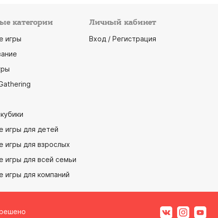
ые категории
Личный кабинет
е игры
Вход / Регистрация
ание
гры
Gathering
 кубики
е игры для детей
е игры для взрослых
 игры для всей семьи
е игры для компаний
зрешено