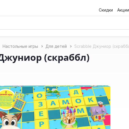
Скидки
Акции
Настольные игры
Для детей
Scrabble Джуниор (скрабб
 Джуниор (скраббл)