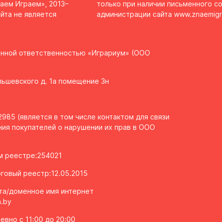
аем Играем», 2013–
только при наличии письменного со
йта не является
администрации сайта
www.znaemigr
енной ответственностью «Играриум» (ООО
Ольшевского д. 1а помещение 3н
985 (является в том числе контактом для связи
ия покупателей о нарушении их прав в ООО
ом реестре:254021
говый реестр:12.05.2015
та/доменное имя интернет
.by
вно с 11:00 до 20:00