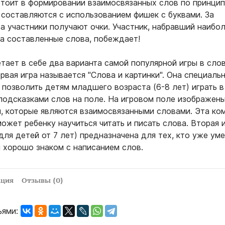
стоит в формировании взаимосвязанных слов по принци
 составляются с использованием фишек с буквами. За
а участники получают очки. Участник, набравший наибо
за составленные слова, побеждает!
тает в себе два варианта самой популярной игры в слов
рвая игра называется "Слова и картинки". Она специаль
 позволить детям младшего возраста (6-8 лет) играть в
 подсказками слов на поле. На игровом поле изображен
и, которые являются взаимосвязанными словами. Эта ко
ожет ребенку научиться читать и писать слова. Вторая 
для детей от 7 лет) предназначена для тех, кто уже ум
и хорошо знаком с написанием слов.
ация
Отзывы (0)
ьями: