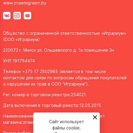
www.znaemigraem.by
Общество с ограниченной ответственностью «Играриум»
(ООО «Играриум)
220073 г. Минск ул. Ольшевского д. 1а помещение 3н
УНП 191764474
Телефон +375 17 2502985 (является в том числе
контактом для связи по вопросам обращения покупателей
о нарушении их прав в ООО "Играриум").
Рег. номер в торговом реестре:254021
Дата включения в торговый реестр:12.05.2015
Наименование объекта/доменное имя интернет
Сайт использует
магазина:
znaemigraem.by
файлы cookie.
Время работы: ежедневно с 11:00 до 20:00