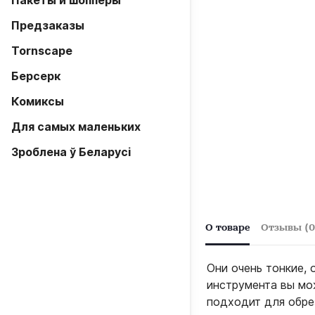
Пакеты и шопперы
Предзаказы
Tornscape
Берсерк
Комиксы
Для самых маленьких
Зроблена ў Беларусi
О товаре
Отзывы (0
Они очень тонкие,
инструмента вы мо
подходит для обре