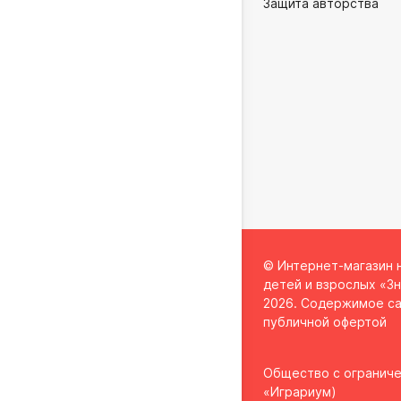
Защита авторства
© Интернет-магазин 
детей и взрослых «Зн
2026. Содержимое са
публичной офертой
Общество с огранич
«Играриум)