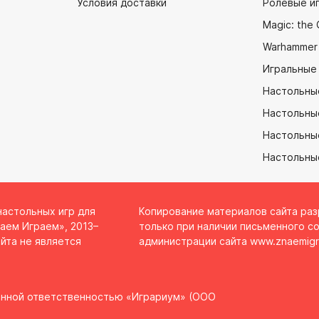
Условия доставки
Ролевые и
Magic: the 
Warhammer
Игральные
Настольны
Настольны
Настольные
Настольны
настольных игр для
Копирование материалов сайта ра
аем Играем», 2013–
только при наличии письменного со
йта не является
администрации сайта
www.znaemigr
енной ответственностью «Играриум» (ООО