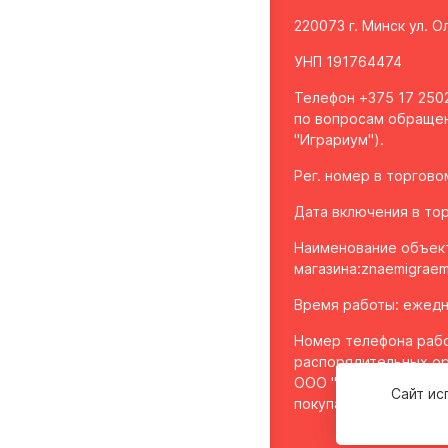
220073 г. Минск ул. 
УНП 191764474
Телефон +375 17 2502
по вопросам обращен
"Играриум").
Рег. номер в торгов
Дата включения в тор
Наименование объек
магазина:
znaemigraem
Время работы: ежедне
Номер телефона рабо
распорядительных ор
ООО "Играриум", уп
Сайт ис
покупателей - 8 017