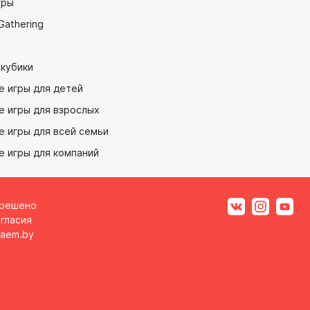
гры
Gathering
 кубики
е игры для детей
е игры для взрослых
 игры для всей семьи
е игры для компаний
зрешено
гласия
aem.by