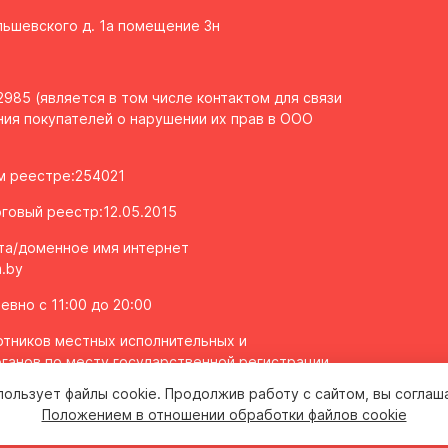
Ольшевского д. 1а помещение 3н
985 (является в том числе контактом для связи
ия покупателей о нарушении их прав в ООО
ом реестре:254021
говый реестр:12.05.2015
та/доменное имя интернет
.by
вно с 11:00 до 20:00
тников местных исполнительных и
ганов по месту государственной регистрации
олномоченных рассматривать обращения
пользует файлы cookie. Продолжив работу с сайтом, вы соглаш
 2043106
Положением в отношении обработки файлов cookie