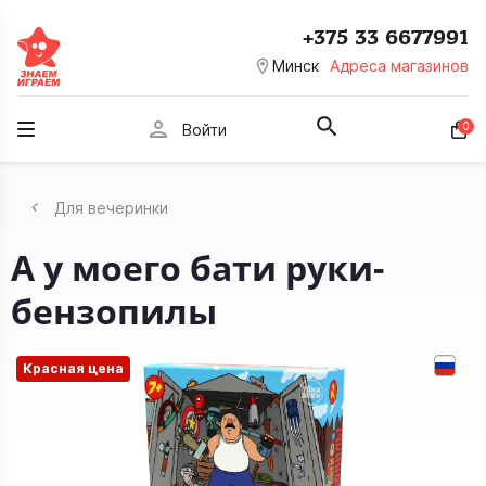
+375 33 6677991
room
Минск
Адреса магазинов
person
0
Войти
Для вечеринки
А у моего бати руки-
бензопилы
Красная цена