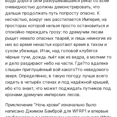
воды дорога (или разбушевавшаяся река) со всей
очевидностью должны демонстрировать, что
дальше продолжать путь попросту опасно. К
несчастью, вокруг них расстилается Империя, на
просторах которой нельзя просто остановиться и
спокойно переждать грозу: по дремучим лесам
рыщет немало опасных тварей, и лишь немногие из
них во время ненастья коротают время в тихом и
сухом убежище. Итак, над головой клубятся
чёрные тучи, дождь льёт как из ведра, а молнии то
и дело раздирают небо на части. Где?то вдалеке
слышен приглушённый вой какого?то неведомого
зверя. Определённо, в такую погоду лучше всего
сидеть в четырёх стенах и под надёжной крышей,
ибо кто знает, что может поджидать путников под
кронами дремучих имперских лесов.
Приключение "Ночь крови" изначально было
написано Джимом Бамброй для WFRP1 и впервые