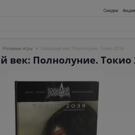
Скидки
Акции
Ролевые игры
Зловещий век: Полнолуние. Токио 2038
 век: Полнолуние. Токио 