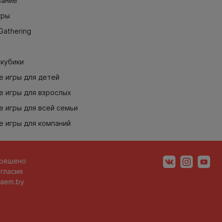
ание
гры
Gathering
 кубики
е игры для детей
е игры для взрослых
 игры для всей семьи
е игры для компаний
зрешено
гласия
aem.by