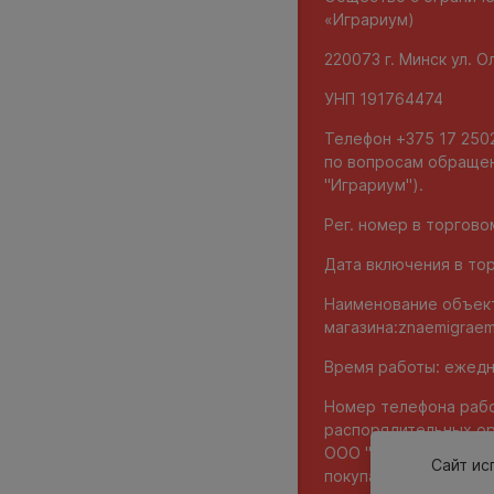
«Играриум)
220073 г. Минск ул. 
УНП 191764474
Телефон +375 17 2502
по вопросам обращен
"Играриум").
Рег. номер в торгов
Дата включения в тор
Наименование объек
магазина:
znaemigraem
Время работы: ежедне
Номер телефона рабо
распорядительных ор
ООО "Играриум", уп
Сайт ис
покупателей - 8 017