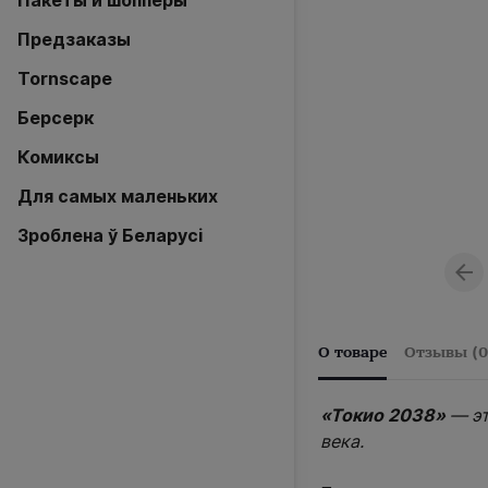
Пакеты и шопперы
Предзаказы
Tornscape
Берсерк
Комиксы
Для самых маленьких
Зроблена ў Беларусi
О товаре
Отзывы (0
«Токио 2038»
— эт
века.