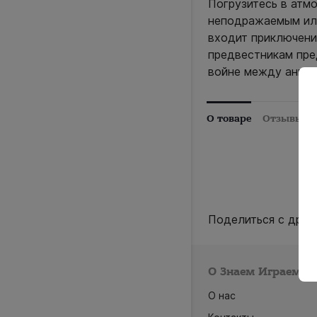
Погрузитесь в атм
неподражаемым илл
входит приключени
предвестникам пре
войне между ангел
О товаре
Отзывы (0
Поделиться с друз
О Знаем Играем
О нас