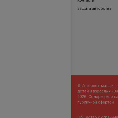
Контакты
Защита авторства
© Интернет-магазин 
детей и взрослых «Зн
2026. Содержимое са
публичной офертой
Общество с огранич