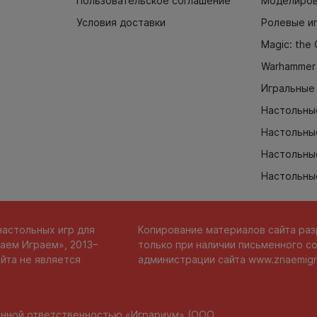
Пользовательское соглашение
Моделиров
Условия доставки
Ролевые и
Magic: the 
Warhammer
Игральные
Настольны
Настольны
Настольные
Настольны
настольных игр для
Копирование материалов сайта ра
аем Играем», 2013–
только при наличии письменного со
йта не является
администрации сайта
www.znaemigr
енной ответственностью «Играриум» (ООО