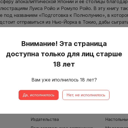
осферу апокалиптической Японии и её столицы благодар
юстрациям Луиса Ройо и Ромуло Ройо. В эту книгу та
е под названием «Подготовка к Полнолунию», в которо
дстоит отправиться из Нью-Йорка в Токио, дабы сыграть
ами и демонами.
Внимание! Эта страница
)
доступна только для лиц старше
18 лет
Вам уже иполнилось 18 лет?
ьями:
Да, исполнилось
Нет, не исполнилось
Информация
Популярн
Издательства
Настольны