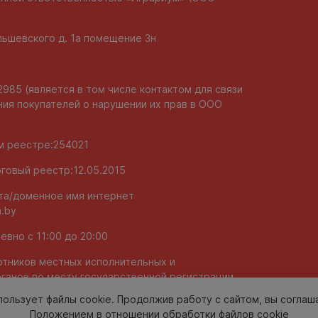
Ольшевского д. 1а помещение 3н
985 (является в том числе контактом для связи
ия покупателей о нарушении их прав в ООО
ом реестре:254021
говый реестр:12.05.2015
та/доменное имя интернет
.by
вно с 11:00 до 20:00
тников местных исполнительных и
ганов по месту государственной регистрации
олномоченных рассматривать обращения
пользует файлы cookie. Продолжив работу с сайтом, вы соглаш
 2043106
Положением в отношении обработки файлов cookie