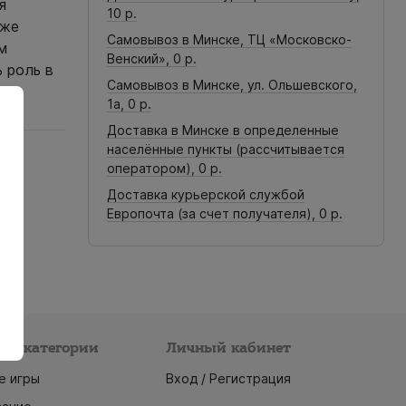
я
10 р.
кже
Самовывоз в Минске, ТЦ «Московско-
м
Венский»,
0 р.
 роль в
Самовывоз в Минске, ул. Ольшевского,
1а,
0 р.
Доставка в Минске в определенные
населённые пункты (рассчитывается
оператором),
0 р.
Доставка курьерской службой
Европочта (за счет получателя),
0 р.
ые категории
Личный кабинет
е игры
Вход / Регистрация