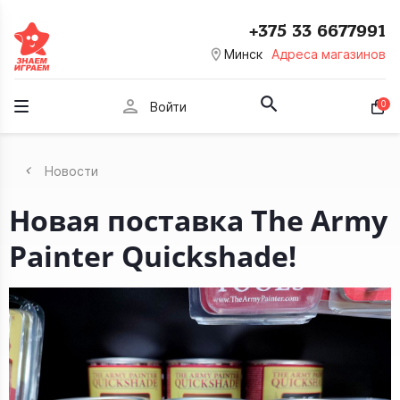
+375 33 6677991
room
Минск
Адреса магазинов
person
0
Войти
Новости
Новая поставка The Army
Painter Quickshade!