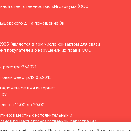
енной ответственностью «Играриум» (ООО
Ольшевского д. 1а помещение 3н
985 (является в том числе контактом для связи
ия покупателей о нарушении их прав в ООО
ом реестре:254021
говый реестр:12.05.2015
та/доменное имя интернет
.by
вно с 11:00 до 20:00
тников местных исполнительных и
ганов по месту государственной регистрации
олномоченных рассматривать обращения
пользует файлы cookie. Продолжив работу с сайтом, вы соглаш