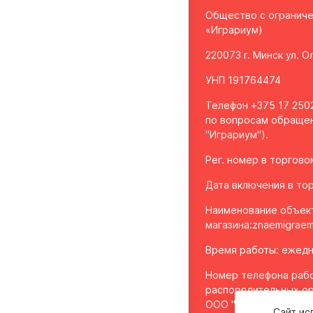
Общество с огранич
«Играриум)
220073 г. Минск ул. 
УНП 191764474
Телефон +375 17 2502
по вопросам обращен
"Играриум").
Рег. номер в торгов
Дата включения в тор
Наименование объек
магазина:
znaemigraem
Время работы: ежедне
Номер телефона рабо
распорядительных ор
ООО "Играриум", уп
Сайт ис