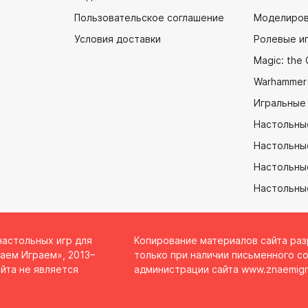
Пользовательское соглашение
Моделиров
Условия доставки
Ролевые и
Magic: the 
Warhammer
Игральные
Настольны
Настольны
Настольные
Настольны
настольных игр для
Копирование материалов сайта ра
аем Играем», 2013–
только при наличии письменного со
йта не является
администрации сайта
www.znaemigr