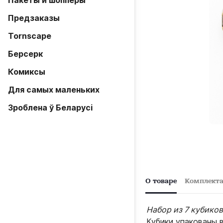
Пакеты и шопперы
Предзаказы
Tornscape
Берсерк
Комиксы
Для самых маленьких
Зроблена ў Беларусi
О товаре
Комплект
Набор из 7 кубиков:
Кубики упакованы 