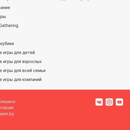
ание
гры
Gathering
 кубики
е игры для детей
е игры для взрослых
 игры для всей семьи
е игры для компаний
зрешено
гласия
aem.by