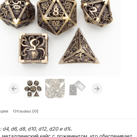
ация
Отзывы (0)
 d4, d6, d8, d10, d12, d20 и d%.
в металлический кейс с ложементом, что обеспечивает