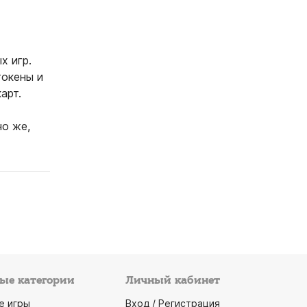
х игр.
токены и
арт.
но же,
ые категории
Личный кабинет
е игры
Вход / Регистрация