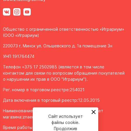
Общество с ограниченной ответственностью «Играриум»
(ООО «Играриум)
220073 г. Минск ул. Ольшевского д. 1а помещение 3н
УНП 191764474
Телефон +375 17 2502985 (является в том числе
контактом для связи по вопросам обращения покупателей
о нарушении их прав в ООО "Играриум").
Рег. номер в торговом реестре:254021
Дата включения в торговый реестр:12.05.2015
Наименование объекта/доменное имя интернет
Сайт использует
магазина:
znaemigraem.by
файлы cookie.
Время работы: ежедневно с 11:00 до 20:00
Продолжив