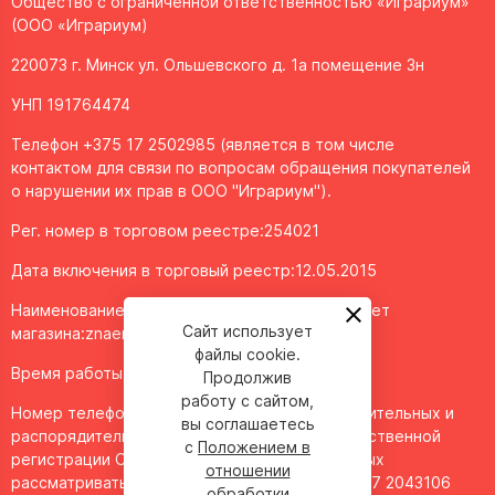
Общество с ограниченной ответственностью «Играриум»
(ООО «Играриум)
220073 г. Минск ул. Ольшевского д. 1а помещение 3н
УНП 191764474
Телефон +375 17 2502985 (является в том числе
контактом для связи по вопросам обращения покупателей
о нарушении их прав в ООО "Играриум").
Рег. номер в торговом реестре:254021
Дата включения в торговый реестр:12.05.2015
Наименование объекта/доменное имя интернет
Сайт использует
магазина:
znaemigraem.by
файлы cookie.
Время работы: ежедневно с 11:00 до 20:00
Продолжив
работу с сайтом,
Номер телефона работников местных исполнительных и
вы соглашаетесь
распорядительных органов по месту государственной
с
Положением в
регистрации ООО "Играриум", уполномоченных
отношении
рассматривать обращения покупателей - 8 017 2043106
обработки