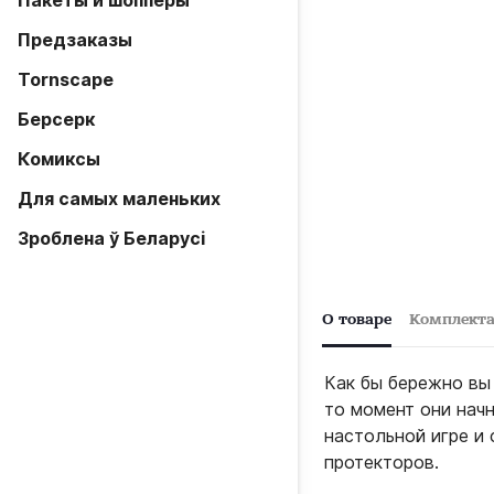
Пакеты и шопперы
Предзаказы
Tornscape
Берсерк
Комиксы
Для самых маленьких
Зроблена ў Беларусi
О товаре
Комплект
Как бы бережно вы 
то момент они нач
настольной игре и 
протекторов.