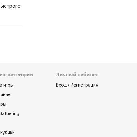
быстрого
ые категории
Личный кабинет
е игры
Вход / Регистрация
ание
гры
Gathering
 кубики