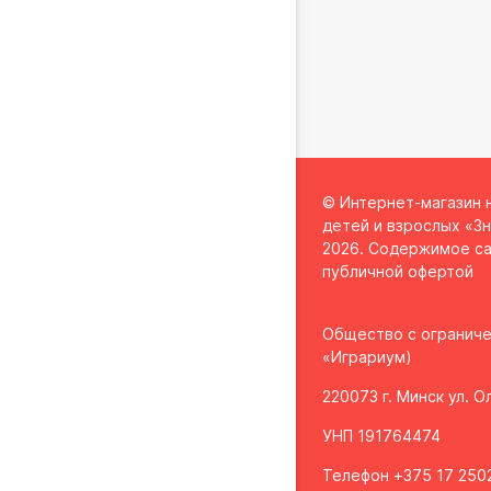
© Интернет-магазин 
детей и взрослых «Зн
2026. Содержимое са
публичной офертой
Общество с огранич
«Играриум)
220073 г. Минск ул. 
УНП 191764474
Телефон +375 17 2502