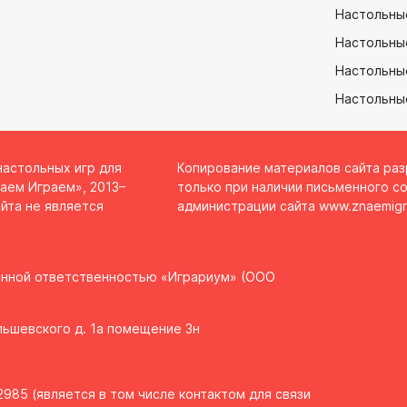
Настольны
Настольны
Настольные
Настольны
настольных игр для
Копирование материалов сайта ра
аем Играем», 2013–
только при наличии письменного со
йта не является
администрации сайта
www.znaemigr
енной ответственностью «Играриум» (ООО
Ольшевского д. 1а помещение 3н
985 (является в том числе контактом для связи