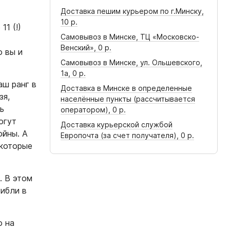
Доставка пешим курьером по г.Минску,
10 р.
1 (!)
Самовывоз в Минске, ТЦ «Московско-
Венский»,
0 р.
о вы и
Самовывоз в Минске, ул. Ольшевского,
1а,
0 р.
аш ранг в
Доставка в Минске в определенные
зя,
населённые пункты (рассчитывается
ь
оператором),
0 р.
огут
Доставка курьерской службой
ойны. А
Европочта (за счет получателя),
0 р.
 которые
. В этом
гибли в
о на