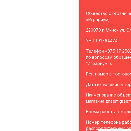
Общество с огранич
«Играриум)
220073 г. Минск ул. 
УНП 191764474
Телефон +375 17 2502
по вопросам обращен
"Играриум").
Рег. номер в торгов
Дата включения в тор
Наименование объек
магазина:
znaemigraem
Время работы: ежедне
Номер телефона рабо
распорядительных ор