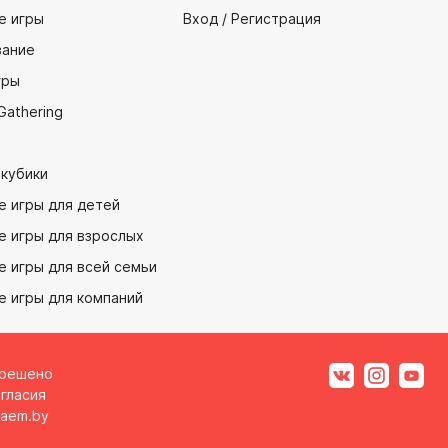
е игры
Вход / Регистрация
ание
гры
Gathering
 кубики
е игры для детей
е игры для взрослых
 игры для всей семьи
е игры для компаний
зрешено
гласия
aem.by