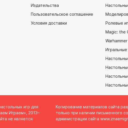
Издательства
Настольны
Пользовательское соглашение
Моделиров
Условия доставки
Ролевые и
Magic: the 
Warhammer
Игральные
Настольны
Настольны
Настольные
Настольны
настольных игр для
Копирование материалов сайта ра
аем Играем», 2013–
только при наличии письменного со
йта не является
администрации сайта
www.znaemigr