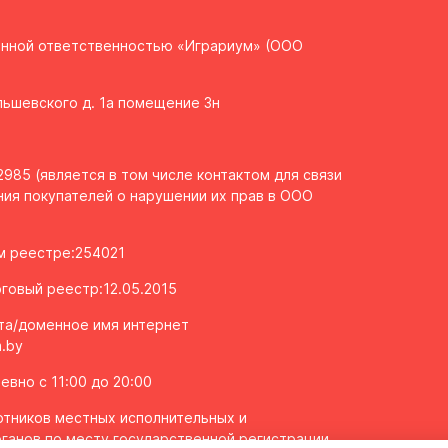
енной ответственностью «Играриум» (ООО
Ольшевского д. 1а помещение 3н
985 (является в том числе контактом для связи
ия покупателей о нарушении их прав в ООО
ом реестре:254021
говый реестр:12.05.2015
та/доменное имя интернет
.by
вно с 11:00 до 20:00
тников местных исполнительных и
ганов по месту государственной регистрации