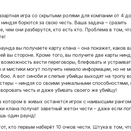
азартная игра со скрытыми ролями для компании от 4 до 1
 ниндзя борются за свою честь. Ваша задача – сразить
, чем они разберутся, кто есть кто. Проблема в том, чт
те!
аунда вы получаете карту клана – она покажет, каков в
ьей вы стороне. Кроме того, вы получите две карты нинд
 возможность вести переговоры, блефовать и устраиват
 и мистики могут получить немало информации, но не м
 бою. А вот синоби и слепые убийцы выходят на тропу в
кстеры – ниндзя со своими уникальными способностями,
 воровать честь и даже убивать своего же убийцу!
в котором в живых останется игрок с наивысшим рангом
ки клана получат заветный жетон чести – даже если по
ишь один раунд!
от, кто первым наберёт 10 очков чести. Штука в том, чт