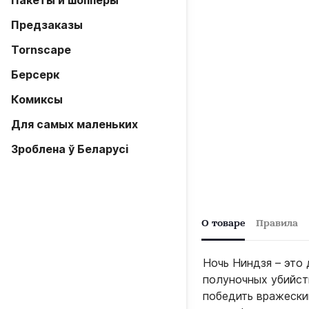
Пакеты и шопперы
Предзаказы
Tornscape
Берсерк
Комиксы
Для самых маленьких
Зроблена ў Беларусi
О товаре
Правила
Ночь Ниндзя – это 
полуночных убийст
победить вражеский