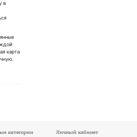
у в
ься
оянные
аждой
ая карта
чную.
ые категории
Личный кабинет