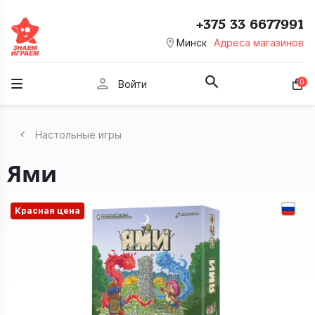
+375 33 6677991
room
Минск
Адреса магазинов
person
0
Войти
Настольные игры
Ями
Красная цена