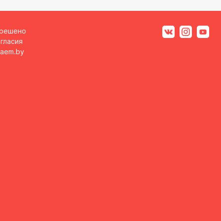
зрешено
гласия
aem.by