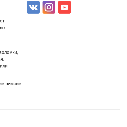
ют
ных
воломки,
я.
 или
ие зимние