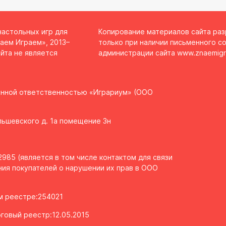
настольных игр для
Копирование материалов сайта ра
аем Играем», 2013–
только при наличии письменного со
йта не является
администрации сайта
www.znaemigr
енной ответственностью «Играриум» (ООО
Ольшевского д. 1а помещение 3н
985 (является в том числе контактом для связи
ия покупателей о нарушении их прав в ООО
ом реестре:254021
говый реестр:12.05.2015