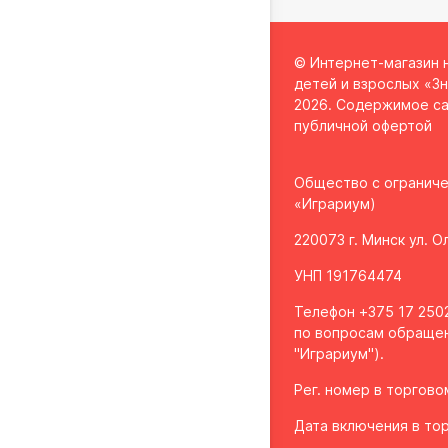
© Интернет-магазин 
детей и взрослых «Зн
2026. Содержимое са
публичной офертой
Общество с огранич
«Играриум)
220073 г. Минск ул. 
УНП 191764474
Телефон +375 17 2502
по вопросам обращен
"Играриум").
Рег. номер в торгов
Дата включения в тор