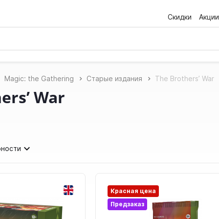
Скидки
Акции
Magic: the Gathering
Старые издания
The Brothers’ War
ers’ War
рности
Красная цена
Предзаказ