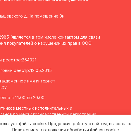
Ольшевского д. 1а помещение 3н
985 (является в том числе контактом для связи
ия покупателей о нарушении их прав в ООО
ом реестре:254021
говый реестр:12.05.2015
та/доменное имя интернет
.by
вно с 11:00 до 20:00
тников местных исполнительных и
ганов по месту государственной регистрации
олномоченных рассматривать обращения
пользует файлы cookie. Продолжив работу с сайтом, вы соглаш
 2043106
Положением в отношении обработки файлов cookie