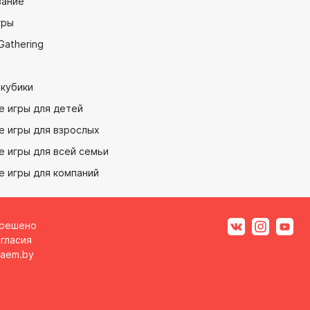
ание
гры
Gathering
 кубики
е игры для детей
е игры для взрослых
 игры для всей семьи
е игры для компаний
зрешено
гласия
aem.by