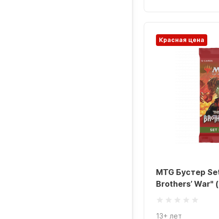
Красная цена
MTG Бустер Set
Brothers’ War" (
13+ лет