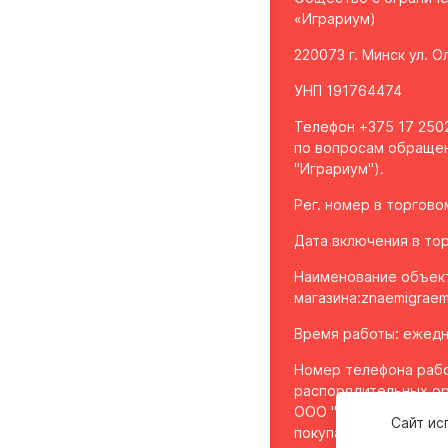
«Играриум)
220073 г. Минск ул. 
УНП 191764474
Телефон +375 17 2502
по вопросам обращен
"Играриум").
Рег. номер в торгов
Дата включения в тор
Наименование объек
магазина:
znaemigraem
Время работы: ежедне
Номер телефона рабо
распорядительных ор
ООО "Играриум", уп
Сайт ис
покупателей - 8 017