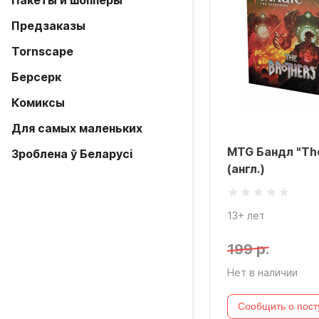
Пакеты и шопперы
Предзаказы
Tornscape
Берсерк
Комиксы
Для самых маленьких
MTG Бандл "The
Зроблена ў Беларусi
(англ.)
13+ лет
199 р.
Нет в наличии
Сообщить о пост