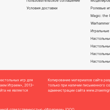
Пользовательское соглашение
Моделиров
Условия доставки
Ролевые и
Magic: the 
Warhammer
Игральные
Настольны
Настольны
Настольные
Настольны
настольных игр для
Копирование материалов сайта ра
аем Играем», 2013–
только при наличии письменного со
йта не является
администрации сайта
www.znaemigr
енной ответственностью «Играриум» (ООО