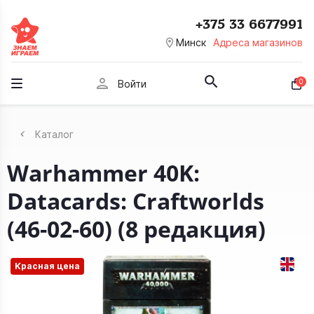
+375 33 6677991
room
Минск
Адреса магазинов
person
0
Войти
Каталог
Warhammer 40K:
Datacards: Craftworlds
(46-02-60) (8 редакция)
Красная цена